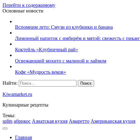
Перейти к содержимому
Основные новости
Вспомним лето: Смузи из клубники и банана
Лимонный напиток с имбирём и мятой: свежесть с пикан
Коктейль «Клубничный рай»
Освежающий мохито с малиной и лаймом
Кофе «Мудрость веков»
Найти:
Kiwamarket.ru
Кулинарные рецепты
Темы:
splits
абрикос
Азиатская кухня
Амаретто
Американская кухня
Главная