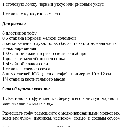
1 столовую ложку черный уксус или рисовый уксус
1 ст ложку кунжутного масла
Для роллов:
8 пластинок тофу
0,5 стакана моркови мелкой соломкой
3 ветки зелёного лука, только белая и светло-зелёная часть,
тонко нарезанная
1 /2 чайной ложки тёртого свежего имбиря
1 долька измельчённого чеснока
1 /4 чайной ложки соли
1 ст ложка соевого соуса
8 штук свежей Юба ( пенка тофу) , примерно 10 х 12 см
1/4 стакана растительного масла
Способ приготовления:
1 . Растолочь тофу вилкой. Обернуть его в чистую марлю и
максимально отжать воду.
Размешать тофу размешайте с мелконарезанными морковью,
зелёным луком, имбирём, чесноком, солью, и соевым соусом