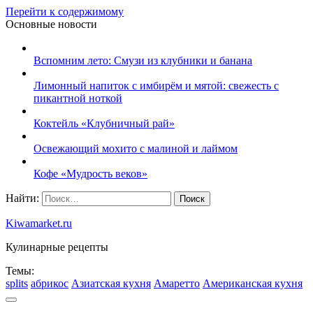
Перейти к содержимому
Основные новости
Вспомним лето: Смузи из клубники и банана
Лимонный напиток с имбирём и мятой: свежесть с
пикантной ноткой
Коктейль «Клубничный рай»
Освежающий мохито с малиной и лаймом
Кофе «Мудрость веков»
Найти:
Kiwamarket.ru
Кулинарные рецепты
Темы:
splits
абрикос
Азиатская кухня
Амаретто
Американская кухня