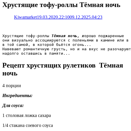
Хрустящие тофу-роллы Тёмная ночь
Kiwamarket
19.03.2020.22:10
09.12.2025.04:23
Хрустящие тофу-роллы 
Тёмная ночь, х
орошо поджаренные 

они визуально ассоциируются с поленьями в камине или в 
в той самой, в которой бьётся огонь...

Навевают романтичную грусть, но и на вкус не разочаруют
надолго оставшись в памяти...
Рецепт хрустящих рулетиков Тёмная
ночь
4 порции
Ингредиенты:
Для соуса:
1 столовая ложка сахара
1/4 стакана соевого соуса