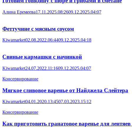
Готовим говядину с пюре и грибами в сметане
Алина Еремеева
17.11.2025.08:26
09.12.2025.04:07
Феттучине с мясным соусом
Kiwamarket
02.08.2022.06:44
09.12.2025.04:18
Свиные кармашки с начинкой
Kiwamarket
24.07.2022.11:16
09.12.2025.04:07
Консервирование
Мягкое сливовое варенье от Найджела Слейтера
Kiwamarket
04.01.2020.13:45
07.03.2023.15:12
Консервирование
Как приготовить гранатовое варенье для лентяев 