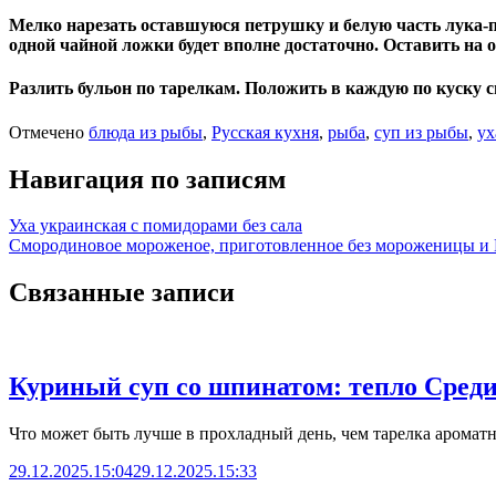
Мелко нарезать оставшуюся петрушку и белую часть лука-по
одной чайной ложки будет вполне достаточно. Оставить на 
Разлить бульон по тарелкам. Положить в каждую по куску 
Отмечено
блюда из рыбы
,
Русская кухня
,
рыба
,
суп из рыбы
,
ух
Навигация по записям
Уха украинская с помидорами без сала
Смородиновое мороженое, приготовленное без мороженицы и 
Связанные записи
Куриный суп со шпинатом: тепло Сред
Что может быть лучше в прохладный день, чем тарелка аромат
29.12.2025.15:04
29.12.2025.15:33