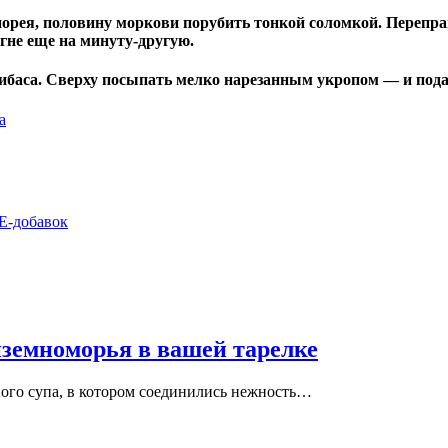
рея, половину моркови порубить тонкой соломкой. Переправи
огне еще на минуту-другую.
сибаса. Сверху посыпать мелко нарезанным укропом — и пода
а
Е-добавок
иземноморья в вашей тарелке
ного супа, в котором соединились нежность…