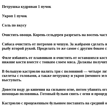
Петрушка кудрявая 1 пучок
Укроп 1 пучок
Соль по вкусу
Очистить овощи. Корень сельдерея разрезать на восемь част
Сибаса очистить от потрохов и чешуи. За жабрами сделать 
рыбу второй рукой. Проделать то же самое с другим боком 
Филе избавить от плавников и очистить от оставшихся кос
нижние кости вместе с тонким слоем мяса. Должны получит
В большую кастрюлю налить три с половиной — четыре лит
скелеты с головами, а также петрушку и укроп (немного зел
выступать.
Довести воду до кипения на сильном огне, потом убавить 
помощью половника. Готовый бульон снять с огня и процед
Кастрюлю с процеженным бульоном поставить на средний ог