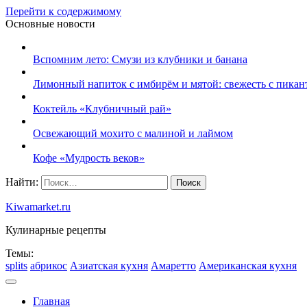
Перейти к содержимому
Основные новости
Вспомним лето: Смузи из клубники и банана
Лимонный напиток с имбирём и мятой: свежесть с пикан
Коктейль «Клубничный рай»
Освежающий мохито с малиной и лаймом
Кофе «Мудрость веков»
Найти:
Kiwamarket.ru
Кулинарные рецепты
Темы:
splits
абрикос
Азиатская кухня
Амаретто
Американская кухня
Главная