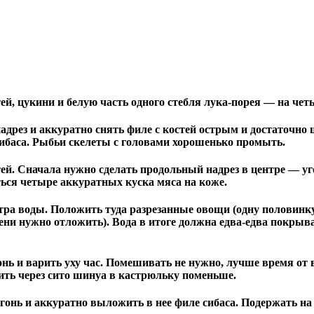
ей, цукини и белую часть одного стебля лука-порея — на чет
надрез и аккуратно снять филе с костей острым и достаточн
сибаса. Рыбьи скелеты с головами хорошенько промыть.
тей. Сначала нужно сделать продольный надрез в центре — у
ься четыре аккуратных куска мяса на коже.
ра воды. Положить туда разрезанные овощи (одну половинку
ени нужно отложить). Вода в итоге должна едва-едва покрыват
огонь и варить уху час. Помешивать не нужно, лучше время 
ить через сито шинуа в кастрюльку поменьше.
онь и аккуратно выложить в нее филе сибаса. Подержать на