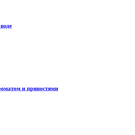
воде
роматом и пряностями