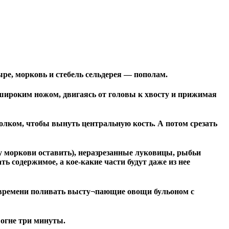
ыре, морковь и стебель сельдерея — пополам.
о широким ножом, двигаясь от головы к хвосту и прижимая
голком, чтобы вынуть центральную кость. А потом срезать
 моркови оставить), неразрезанные луковицы, рыбьи
ь содержимое, а кое-какие части будут даже из нее
от времени поливать высту¬пающие овощи бульоном с
 огне три минуты.