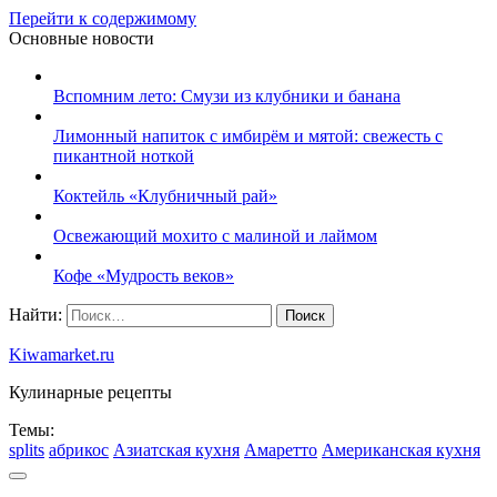
Перейти к содержимому
Основные новости
Вспомним лето: Смузи из клубники и банана
Лимонный напиток с имбирём и мятой: свежесть с
пикантной ноткой
Коктейль «Клубничный рай»
Освежающий мохито с малиной и лаймом
Кофе «Мудрость веков»
Найти:
Kiwamarket.ru
Кулинарные рецепты
Темы:
splits
абрикос
Азиатская кухня
Амаретто
Американская кухня