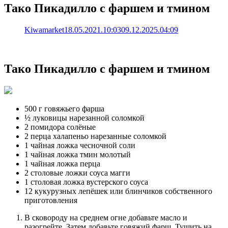
Тако Пикадилло с фаршем и тмином
Kiwamarket
18.05.2021.10:03
09.12.2025.04:09
Тако Пикадилло с фаршем и тмином
500 г говяжьего фарша
½ луковицы нарезанной соломкой
2 помидора солёные
2 перца халапеньо нарезанные соломкой
1 чайная ложка чесночной соли
1 чайная ложка тмин молотый
1 чайная ложка перца
2 столовые ложки соуса магги
1 столовая ложка вустерского соуса
12 кукурузных лепёшек или блинчиков собственного
приготовления
В сковороду на среднем огне добавьте масло и
разогрейте. Затем добавьте говяжий фарш. Тушить на