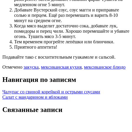
медленном огне 5 минут.
Добавьте Вустерский соус, соус магги и приправьте
солью и перцем. Ещё раз перемешать и варить 8-10
минут на среднем огне.
Когда мясо выделит достаточно сока, добавьте лук,
помидоры и перец чили. Хорошо перемешайте и убавьте
огонь. Тушить мясо 3-5 минут.
Тем временем прогрейте лепёшки или блинчики.
Приятного аппетита!
Подавайте тако с восхитительным гуакамоле и сальсой.
Отмечено
закуска
,
мексиканская кухня
,
мексиканское блюдо
Навигация по записям
Чалупас со свиной корейкой и острыми соусами
Салат с мандарином и яблоками
Связанные записи