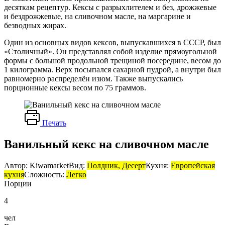
десяткам рецептур. Кексы с разрыхлителем и без, дрожжевые
и бездрожжевые, на сливочном масле, на маргарине и
безводных жирах.
Один из основных видов кексов, выпускавшихся в СССР, был
«Столичный». Он представлял собой изделие прямоугольной
формы с большой продольной трещиной посередине, весом до
1 килограмма. Верх посыпался сахарной пудрой, а внутри был
равномерно распределён изюм. Также выпускались
порционные кексы весом по 75 граммов.
Печать
Ванильный кекс на сливочном масле
Автор: Kiwamarket
Вид:
Полдник, Десерт
Кухня:
Европейская
кухня
Сложность:
Легко
Порции
4
чел