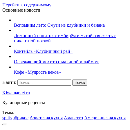
Перейти к содержимому
Основные новости
Вспомним лето: Смузи из клубники и банана
Лимонный напиток с имбирём и мятой: свежесть с
пикантной ноткой
Коктейль «Клубничный рай»
Освежающий мохито с малиной и лаймом
Кофе «Мудрость веков»
Найти:
Kiwamarket.ru
Кулинарные рецепты
Темы:
splits
абрикос
Азиатская кухня
Амаретто
Американская кухня