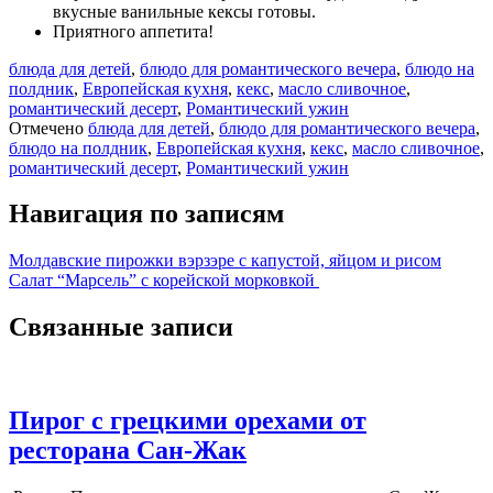
вкусные ванильные кексы готовы.
Приятного аппетита!
блюда для детей
,
блюдо для романтического вечера
,
блюдо на
полдник
,
Европейская кухня
,
кекс
,
масло сливочное
,
романтический десерт
,
Романтический ужин
Отмечено
блюда для детей
,
блюдо для романтического вечера
,
блюдо на полдник
,
Европейская кухня
,
кекс
,
масло сливочное
,
романтический десерт
,
Романтический ужин
Навигация по записям
Молдавские пирожки вэрзэре с капустой, яйцом и рисом
Салат “Марсель” с корейской морковкой
Связанные записи
Пирог с грецкими орехами от
ресторана Сан-Жак