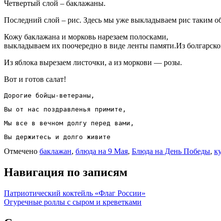
Четвертый слой – баклажаны.
Последний слой – рис. Здесь мы уже выкладываем рис таким о
Кожу баклажана и морковь нарезаем полосками,
выкладываем их поочередно в виде ленты памяти.Из болгарско
Из яблока вырезаем листочки, а из моркови — розы.
Вот и готов салат!
Дорогие бойцы-ветераны,
Вы от нас поздравленья примите,
Мы все в вечном долгу перед вами,
Вы держитесь и долго живите
Отмечено
баклажан
,
блюда на 9 Мая
,
Блюда на День Победы
,
к
Навигация по записям
Патриотический коктейль «Флаг России»
Огуречные роллы с сыром и креветками