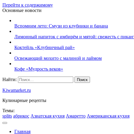
Перейти к содержимому
Основные новости
Вспомним лето: Смузи из клубники и банана
Лимонный напиток с имбирём и мятой: свежесть с пикан
Коктейль «Клубничный рай»
Освежающий мохито с малиной и лаймом
Кофе «Мудрость веков»
Найти:
Kiwamarket.ru
Кулинарные рецепты
Темы:
splits
абрикос
Азиатская кухня
Амаретто
Американская кухня
Главная