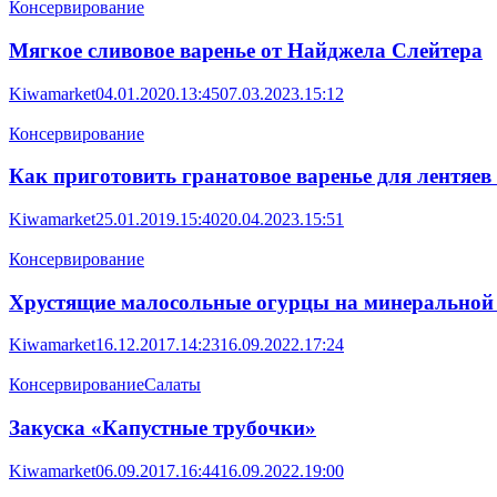
Консервирование
Мягкое сливовое варенье от Найджела Слейтера
Kiwamarket
04.01.2020.13:45
07.03.2023.15:12
Консервирование
Как приготовить гранатовое варенье для лентяев 
Kiwamarket
25.01.2019.15:40
20.04.2023.15:51
Консервирование
Хрустящие малосольные огурцы на минеральной 
Kiwamarket
16.12.2017.14:23
16.09.2022.17:24
Консервирование
Салаты
Закуска «Капустные трубочки»
Kiwamarket
06.09.2017.16:44
16.09.2022.19:00