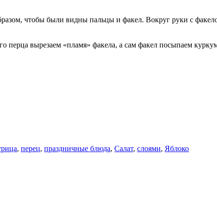
бразом, чтобы были видны пальцы и факел. Вокруг руки с факе
го перца вырезаем «пламя» факела, а сам факел посыпаем курку
урица
,
перец
,
праздничные блюда
,
Салат
,
слоями
,
Яблоко